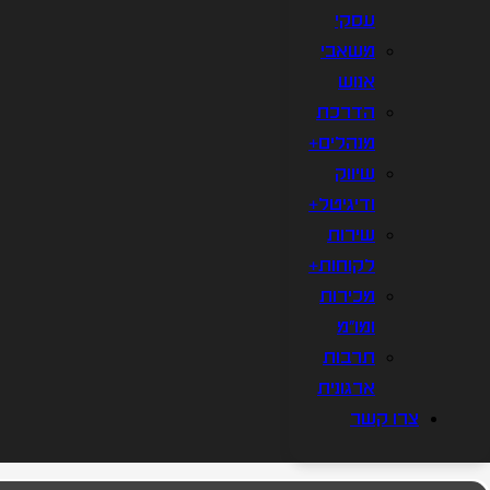
עסקי
משאבי
אנוש
הדרכת
מנהלים+
שיווק
ודיגיטל+
שירות
לקוחות+
מכירות
ומו"מ
תרבות
ארגונית
צרו קשר