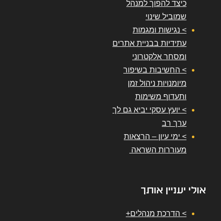
כיצד להפוך למנהל
שמוביל שינוי
> נגישות ומגמות
עתידיות בבניית אתרים
ומסחר אלקטרוני
> החשיבות בשיפור
מיומנויות ניהול זמן
ותעדוף משימות
> יועץ עסקי יביא גם לך
ערך רב
> ימי עיון – הרצאות
מעוררות השראה
אולי יעניין אותך
> הדרכת מנהלים+