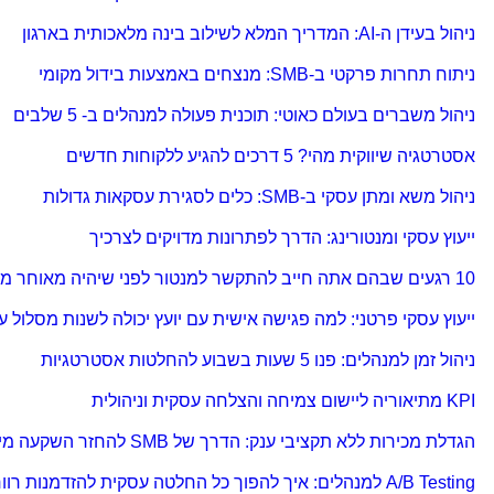
ניהול בעידן ה-AI: המדריך המלא לשילוב בינה מלאכותית בארגון
ניתוח תחרות פרקטי ב-SMB: מנצחים באמצעות בידול מקומי
ניהול משברים בעולם כאוטי: תוכנית פעולה למנהלים ב- 5 שלבים
אסטרטגיה שיווקית מהי? 5 דרכים להגיע ללקוחות חדשים
ניהול משא ומתן עסקי ב-SMB: כלים לסגירת עסקאות גדולות
ייעוץ עסקי ומנטורינג: הדרך לפתרונות מדויקים לצרכיך
10 רגעים שבהם אתה חייב להתקשר למנטור לפני שיהיה מאוחר מדי
ייעוץ עסקי פרטני: למה פגישה אישית עם יועץ יכולה לשנות מסלול ע
ניהול זמן למנהלים: פנו 5 שעות בשבוע להחלטות אסטרטגיות
KPI מתיאוריה ליישום צמיחה והצלחה עסקית וניהולית
הגדלת מכירות ללא תקציבי ענק: הדרך של SMB להחזר השקעה מיידי
A/B Testing למנהלים: איך להפוך כל החלטה עסקית להזדמנות רווח