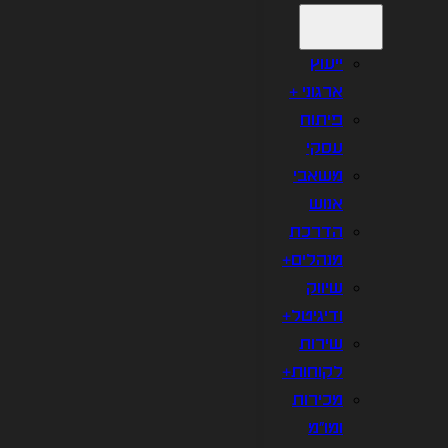
ייעוץ
ארגוני +
פיתוח
עסקי
משאבי
אנוש
הדרכת
מנהלים+
שיווק
ודיגיטל+
שירות
לקוחות+
מכירות
ומו"מ