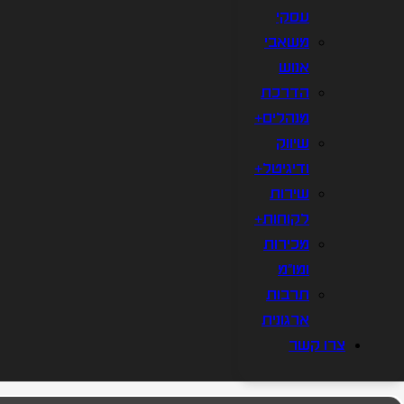
עסקי
משאבי
אנוש
הדרכת
מנהלים+
שיווק
ודיגיטל+
שירות
לקוחות+
מכירות
ומו"מ
תרבות
ארגונית
צרו קשר