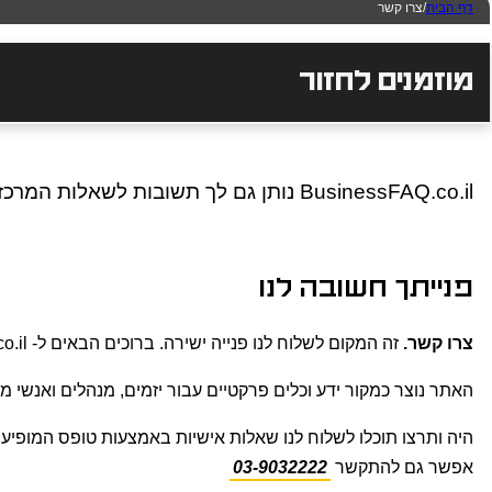
דף הבית
/
צרו קשר
מוזמנים לחזור
BusinessFAQ.co.il נותן גם לך תשובות לשאלות המרכזיות המעניינות מנכ"לים, מנהלים, יזמים, ובעלי חברות ועסקים.
פנייתך חשובה לנו
צרו קשר.
זה המקום לשלוח לנו פנייה ישירה. ברוכים הבאים ל- BusinessFAQ.co.il דעו כי זה פורטל המומחים שלך לעולם הייעוץ העסקי, הניהולי והאסטרטגי.
האתר נוצר כמקור ידע וכלים פרקטיים עבור יזמים, מנהלים ואנשי מק
היה ותרצו תוכלו לשלוח לנו שאלות אישיות באמצעות טופס המופיע 
אפשר גם להתקשר
03-9032222