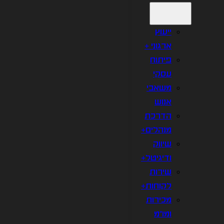
ייעוץ
ארגוני +
פיתוח
עסקי
משאבי
אנוש
הדרכת
מנהלים+
שיווק
ודיגיטל+
שירות
לקוחות+
מכירות
ומו"מ