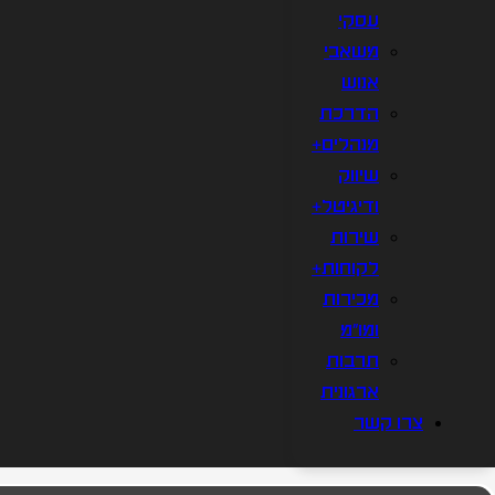
עסקי
משאבי
אנוש
הדרכת
מנהלים+
שיווק
ודיגיטל+
שירות
לקוחות+
מכירות
ומו"מ
תרבות
ארגונית
צרו קשר