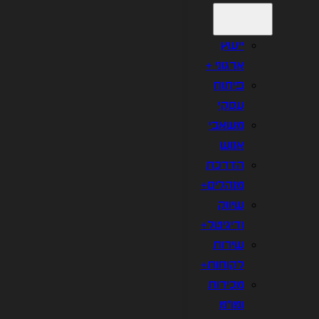
ייעוץ
ארגוני +
פיתוח
עסקי
משאבי
אנוש
הדרכת
מנהלים+
שיווק
ודיגיטל+
שירות
לקוחות+
מכירות
ומו"מ