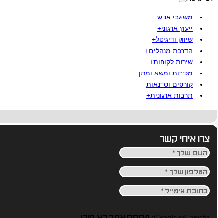
משאבי אנוש
ייעוץ ארגוני+
שיווק ודיגיטל+
הדרכת מנהלים+
שירות לקוחות+
מכירות ומשא ומתן
קורסים וסדנאות
תרבות ארגונית+
צרו איתי קשר
Google reCaptcha: מפתח אתר לא חוקי.