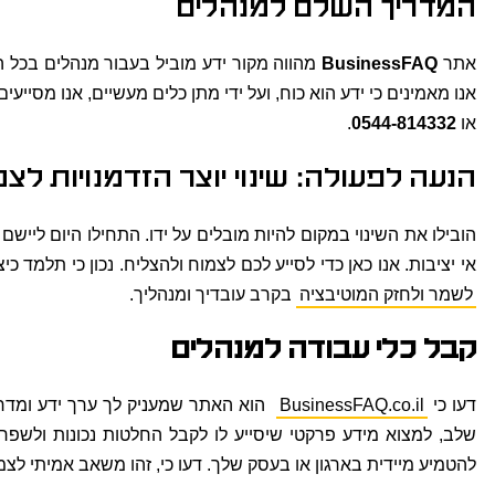
המדריך השלם למנהלים
אתר
BusinessFAQ
מהווה מקור ידע מוביל בעבור מנהלים בכל ה
אנו מאמינים כי ידע הוא כוח, ועל ידי מתן כלים מעשיים, אנו מסי
או
0544-814332
.
הנעה לפעולה: שינוי יוצר הזדמנויות לצ
הובילו את השינוי במקום להיות מובלים על ידו. התחילו היום ליישם
אי יציבות. אנו כאן כדי לסייע לכם לצמוח ולהצליח. נכון כי תלמד כי
לשמר ולחזק המוטיבציה
בקרב עובדיך ומנהליך.
קבל כלי עבודה למנהלים
דעו כי
BusinessFAQ.co.il
הוא האתר שמעניק לך ערך ידע ומדר
שלב, למצוא מידע פרקטי שיסייע לו לקבל החלטות נכונות ולשפר 
להטמיע מיידית בארגון או בעסק שלך. דעו כי, זהו משאב אמיתי לצ