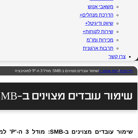
משאבי אנוש
הדרכת מנהלים+
שיווק ודיגיטל+
שירות לקוחות+
מכירות ומו"מ
תרבות ארגונית
צרו קשר
דף הבית
/
ייעוץ ארגוני +
/
שימור עובדים מצוינים ב-SMB: מודל 3 ה-'P' למוטיבציה
שימור עובדים מצוינים ב-SMB: מודל 3 ה-'P' למוטיבציה
שימור ע