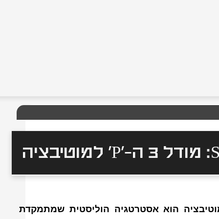
ובדים מצוינים ב-SMB: מודל 3 ה-'P' למוטיבציה הוא אסטרטגיה הוליסטית שמתמקדת