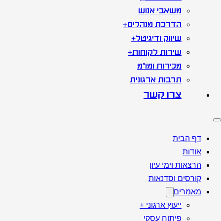
משאבי אנוש
הדרכת מנהלים+
שיווק ודיגיטל+
שירות לקוחות+
מכירות ומו"מ
תרבות ארגונית
צרו קשר
דף הבית
אודות
הרצאות וימי עיון
קורסים וסדנאות
מאמרים
ייעוץ ארגוני +
פיתוח עסקי