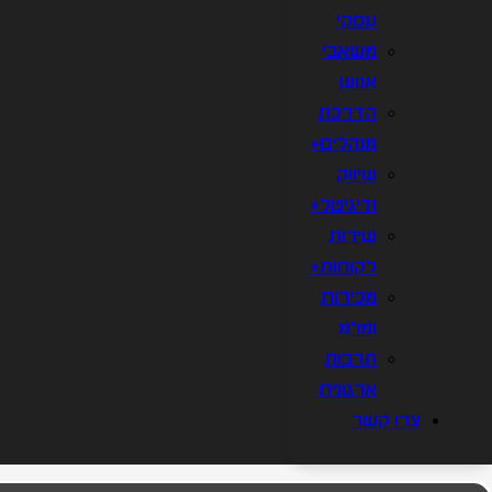
עסקי
משאבי
אנוש
הדרכת
מנהלים+
שיווק
ודיגיטל+
שירות
לקוחות+
מכירות
ומו"מ
תרבות
ארגונית
צרו קשר