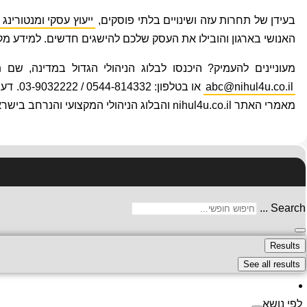
בעידן של תחרות עזה ושינויים בלתי פוסקים,
ייעוץ עסקי ומנטורינג 
האנושי בארגון והובילו את העסק שלכם להישגים חדשים. למידע מקצועי נו
מעוניינים להעמיק? היכנסו לבלוג הניהולי הגדול במדינה, שם תמצאו מאמרים וטיפים ב-12 קטגוריות ויותר, בנושאי ניהול, 
abc@nihul4u.co.il
או בטלפון: 0544-814332 / 03-9032222. דעו כי המאמר מבוסס על מחקרים עדכניים, ניסיון מצטבר שלי ושל הצוות
מאמרי האתר nihul4u.co.il והבלוג הניהולי המקצועי והנרחב בישראל
Search ...
Results
See all results
לפי נושא