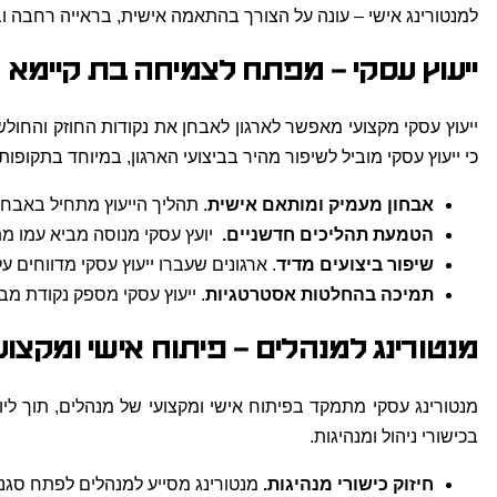
למנטורינג אישי – עונה על הצורך בהתאמה אישית, בראייה רחבה
ייעוץ עסקי – מפתח לצמיחה בת קיימא
ייעוץ עסקי מקצועי מאפשר לארגון לאבחן את נקודות החוזק והחולש
כי ייעוץ עסקי מוביל לשיפור מהיר בביצועי הארגון, במיוחד בתקופות
אבחון מעמיק ומותאם אישית
. תהליך הייעוץ מתחיל באבחו
הטמעת תהליכים חדשניים.
יועץ עסקי מנוסה מביא עמו מת
שיפור ביצועים מדיד
. ארגונים שעברו ייעוץ עסקי מדווחים על עלייה של 20%-30% במדדי הצלחה מרכזיים, כמו רווח
תמיכה בהחלטות אסטרטגיות
. ייעוץ עסקי מספק נקודת מב
מנטורינג למנהלים – פיתוח אישי ומקצוע
מנטורינג עסקי מתמקד בפיתוח אישי ומקצועי של מנהלים, תוך לי
בכישורי ניהול ומנהיגות.
חיזוק כישורי מנהיגות.
מנטורינג מסייע למנהלים לפתח סגנון