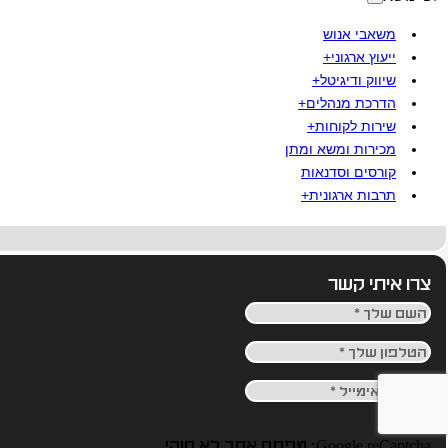
משאבי אנוש
ייעוץ ארגוני+
שיווק ודיגיטל+
הדרכת מנהלים+
שירות לקוחות+
מכירות ומשא ומתן
קורסים וסדנאות
תרבות ארגונית+
צרו איתי קשר
Google reCaptcha: מפתח אתר לא חוקי.