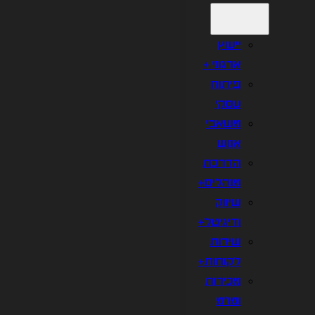
ייעוץ
ארגוני +
פיתוח
עסקי
משאבי
אנוש
הדרכת
מנהלים+
שיווק
ודיגיטל+
שירות
לקוחות+
מכירות
ומו"מ