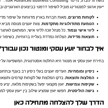
משה גרימברג, מייסד Advanced Business Consulting אומר:
"ב
ייעוץ ארגוני למנטורינג מוביל לשיפור דרמטי בביצועים הארגוניים וב
לקוחות מרוצים.
מאות חברות בארץ מדווחות על שיפור מדיד 
הטמעת מתודולוגיות מתקדמות.
צוות יועצים מנוסה מביא ע
ליווי אישי וצמוד
. כל מנהל זוכה לליווי אישי, המותאם לאתגר
תוצאות מדידות.
הצלחה נמדדת בעלייה ברווחיות, בשיפור שב
איך לבחור יועץ עסקי ומנטור נכון עבורך
?
בחירת יועץ עסקי או מנטור היא החלטה אסטרטגית, המשפיעה על עתי
ניסיון ומומחיות
. העדיפו יועצים בעלי ניסיון רב בענף ובתחו
המלצות ותוצאות.
בדקו המלצות של לקוחות קודמים ותוצאות
שקיפות וגמישות.
יועץ מקצועי יפעל בשקיפות מלאה, יציע פ
גישה הוליסטית.
חפשו יועץ שמציע שילוב בין ייעוץ עסקי למנ
הדרך שלך להצלחה מתחילה כאן