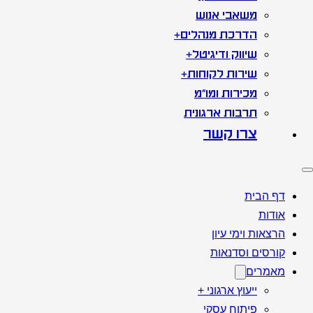
משאבי אנוש
הדרכת מנהלים+
שיווק ודיגיטל+
שירות לקוחות+
מכירות ומו"מ
תרבות ארגונית
צרו קשר
דף הבית
אודות
הרצאות וימי עיון
קורסים וסדנאות
מאמרים
ייעוץ ארגוני +
פיתוח עסקי