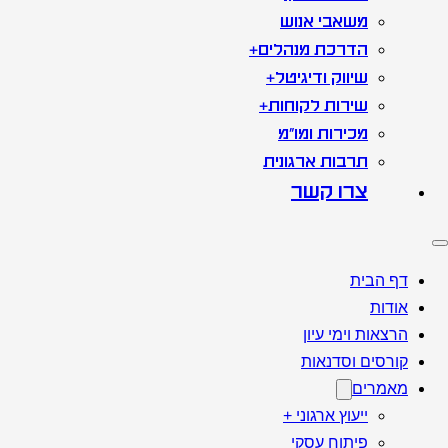
משאבי אנוש
הדרכת מנהלים+
שיווק ודיגיטל+
שירות לקוחות+
מכירות ומו"מ
תרבות ארגונית
צרו קשר
דף הבית
אודות
הרצאות וימי עיון
קורסים וסדנאות
מאמרים
ייעוץ ארגוני +
פיתוח עסקי