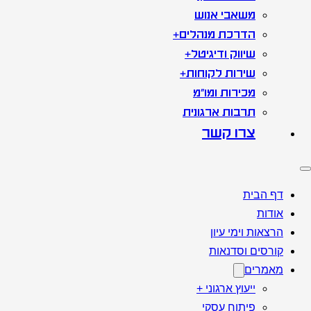
משאבי אנוש
הדרכת מנהלים+
שיווק ודיגיטל+
שירות לקוחות+
מכירות ומו"מ
תרבות ארגונית
צרו קשר
דף הבית
אודות
הרצאות וימי עיון
קורסים וסדנאות
מאמרים
ייעוץ ארגוני +
פיתוח עסקי