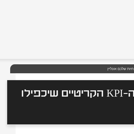
המטריקס הדיגיטלי: 3 מדדי ה-KPI הקריטיים שיכפילו