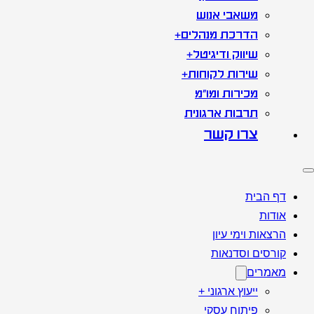
משאבי אנוש
הדרכת מנהלים+
שיווק ודיגיטל+
שירות לקוחות+
מכירות ומו"מ
תרבות ארגונית
צרו קשר
דף הבית
אודות
הרצאות וימי עיון
קורסים וסדנאות
מאמרים
ייעוץ ארגוני +
פיתוח עסקי