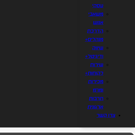
עסקי
משאבי
אנוש
הדרכת
מנהלים+
שיווק
ודיגיטל+
שירות
לקוחות+
מכירות
ומו"מ
תרבות
ארגונית
צרו קשר