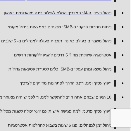
ניהול בעידן ה-AI: המדריך המלא לשילוב בינה מלאכותית בארגון
ניתוח תחרות פרקטי ב-SMB: מנצחים באמצעות בידול מקומי
ניהול משברים בעולם כאוטי: תוכנית פעולה למנהלים ב- 5 שלבים
אסטרטגיה שיווקית מהי? 5 דרכים להגיע ללקוחות חדשים
ניהול משא ומתן עסקי ב-SMB: כלים לסגירת עסקאות גדולות
ייעוץ עסקי ומנטורינג: הדרך לפתרונות מדויקים לצרכיך
10 רגעים שבהם אתה חייב להתקשר למנטור לפני שיהיה מאוחר מדי
ייעוץ עסקי פרטני: למה פגישה אישית עם יועץ יכולה לשנות מסלול
ניהול זמן למנהלים: פנו 5 שעות בשבוע להחלטות אסטרטגיות