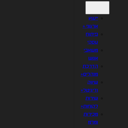
ייעוץ
ארגוני +
פיתוח
עסקי
משאבי
אנוש
הדרכת
מנהלים+
שיווק
ודיגיטל+
שירות
לקוחות+
מכירות
ומו"מ