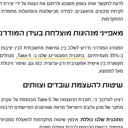
לדעת לתקשר אותו באופן משכנע ולרתום את הצוות על ידי יצירת 
לקיחת סיכונים מחושבים, למידה מכישלונות והסתגלות מתמדת.
ההתקדמות.
מאפייני מנהיגות מוצלחת בעידן המודרני
המנהיג המודרני נדרש לשלב בין גמישות מחשבתית לבין יציבות
ב-35% מעמיתיהם.
בתוכנית המנטורינג שלנו ב- Take-5,
מנהלים 
תקשורת בין אישית אפקטיבית ורב-ערוצית. כמו גם, שיפור היכולת
מעל לממוצע.
שיטות להעצמת עובדים וצוותים
מחקר של מכון גלובס הישראלי מראה שארגונים המיישמים תרבות של העצמת עובדים – מדווחים על
התוכנית שלנו כוללת:
אימוץ שיטות מתקדמות להאצלת סמכויות. 
ונתמקד ביישום טכניקות לבניית צוותים חזקים.