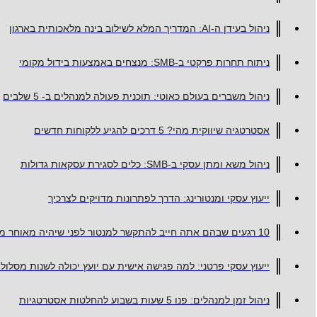
ניהול בעידן ה-AI: המדריך המלא לשילוב בינה מלאכותית בארגון
ניתוח תחרות פרקטי ב-SMB: מנצחים באמצעות בידול מקומי
ניהול משברים בעולם כאוטי: תוכנית פעולה למנהלים ב- 5 שלבים
אסטרטגיה שיווקית מהי? 5 דרכים להגיע ללקוחות חדשים
ניהול משא ומתן עסקי ב-SMB: כלים לסגירת עסקאות גדולות
ייעוץ עסקי ומנטורינג: הדרך לפתרונות מדויקים לצרכיך
10 רגעים שבהם אתה חייב להתקשר למנטור לפני שיהיה מאוחר מדי
ייעוץ עסקי פרטני: למה פגישה אישית עם יועץ יכולה לשנות מסלול
ניהול זמן למנהלים: פנו 5 שעות בשבוע להחלטות אסטרטגיות