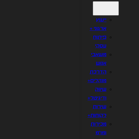
ייעוץ
ארגוני +
פיתוח
עסקי
משאבי
אנוש
הדרכת
מנהלים+
שיווק
ודיגיטל+
שירות
לקוחות+
מכירות
ומו"מ