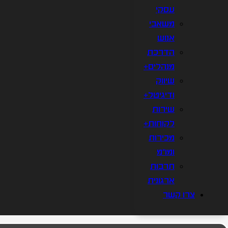
עסקי
משאבי
אנוש
הדרכת
מנהלים+
שיווק
ודיגיטל+
שירות
לקוחות+
מכירות
ומו"מ
תרבות
ארגונית
צרו קשר