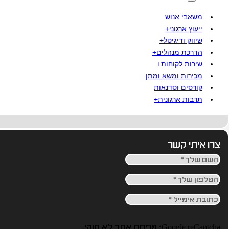
משאבי אנוש
ייעוץ ארגוני+
שיווק ודיגיטל+
הדרכת מנהלים+
שירות לקוחות+
מכירות ומשא ומתן
קורסים וסדנאות
תרבות ארגונית+
צרו איתי קשר
Google reCaptcha: מפתח אתר לא חוקי.