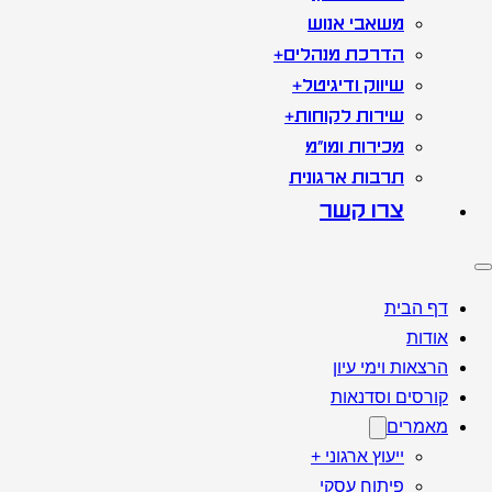
משאבי אנוש
הדרכת מנהלים+
שיווק ודיגיטל+
שירות לקוחות+
מכירות ומו"מ
תרבות ארגונית
צרו קשר
דף הבית
אודות
הרצאות וימי עיון
קורסים וסדנאות
מאמרים
ייעוץ ארגוני +
פיתוח עסקי